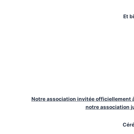
Et b
Notre association invitée officiellement 
notre association j
Céré