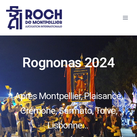
Rognonas 2024
Après Montpellier, Plaisance,
Crémone, Sarmato, Tolve,
Lisbonne…